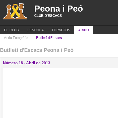
Peona i Peó
CLUB D'ESCACS
EL CLUB
L'ESCOLA
TORNEJOS
ARXIU
Arxiu Fotogràfic
Butlletí d'Escacs
Butlletí d'Escacs Peona i Peó
Número 18 - Abril de 2013