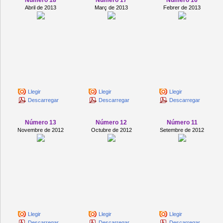
Número 18
Número 17
Número 16
Abril de 2013
Març de 2013
Febrer de 2013
Llegir
Llegir
Llegir
Descarregar
Descarregar
Descarregar
Número 13
Número 12
Número 11
Novembre de 2012
Octubre de 2012
Setembre de 2012
Llegir
Llegir
Llegir
Descarregar
Descarregar
Descarregar