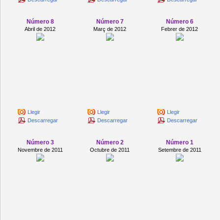
Número 8
Número 7
Número 6
Abril de 2012
Març de 2012
Febrer de 2012
Llegir
Llegir
Llegir
Descarregar
Descarregar
Descarregar
Número 3
Número 2
Número 1
Novembre de 2011
Octubre de 2011
Setembre de 2011